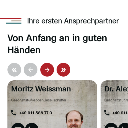
Ihre ersten Ansprechpartner
Von Anfang an in guten
Händen
Moritz Weissman
Dr. Al
Geschäftsführender Gesellschafter
Geschäftsführe
+49 911 586 77 0
+49 911