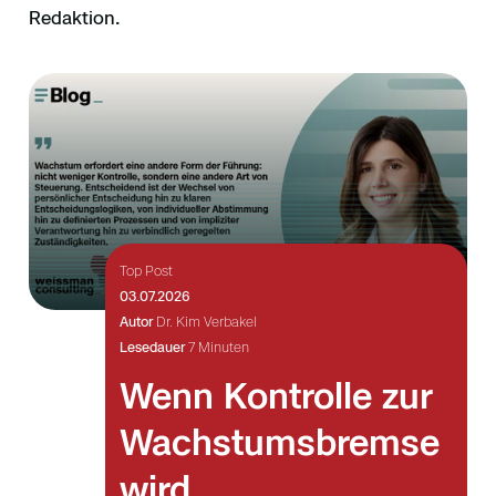
Redaktion.
Top Post
03.07.2026
Autor
Dr. Kim Verbakel
Lesedauer
7 Minuten
Wenn Kontrolle zur
Wachstumsbremse
wird