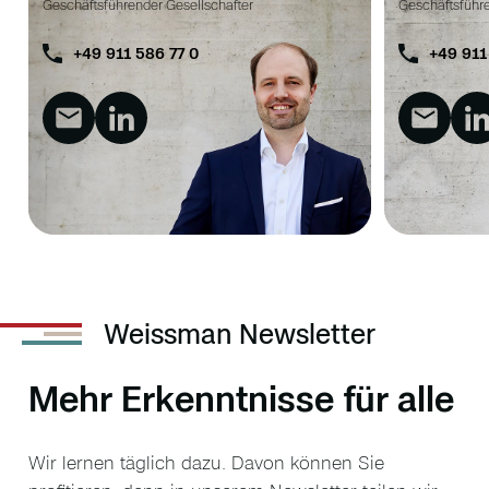
Geschäftsführender Gesellschafter
Geschäftsführe
+49 911 586 77 0
+49 911
Weissman Newsletter
Mehr Erkenntnisse für alle
Wir lernen täglich dazu. Davon können Sie