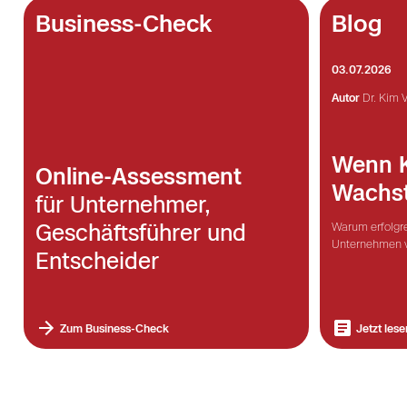
Business-Check
Blog
03.07.2026
Autor
Dr. Kim 
Wenn K
Online‑Assessment
Wachs
für Unternehmer,
Geschäftsführer und
Warum erfolgr
Unternehmen 
Entscheider
Zum Business-Check
Jetzt lese