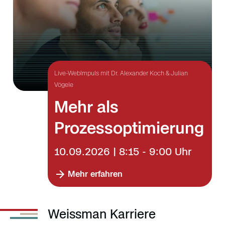
Live-WebImpuls mit Dr. Alexander Koch & Julian
Vögele
Mehr als
Prozessoptimierung
10.09.2026 | 8:15 - 9:00 Uhr
Mehr erfahren
Weissman Karriere