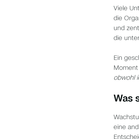
Viele Un
die Orga
und zent
die unter
Ein gesc
Moment 
obwohl i
Was s
Wachstum
eine and
Entschei