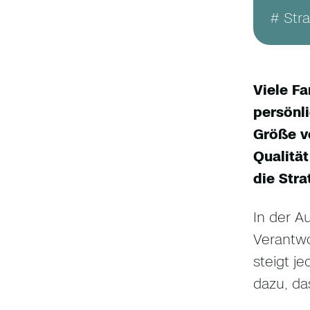
# Stra
Viele F
persönl
Größe v
Qualität
die Stra
In der A
Verantwo
steigt j
dazu, da