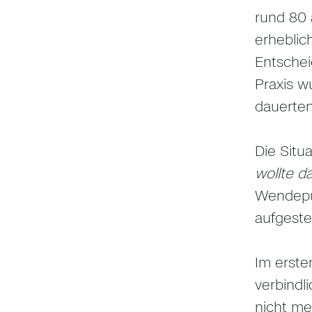
rund 80 
erheblic
Entschei
Praxis w
dauerten
Die Situa
wollte d
Wendepun
aufgeste
Im erste
verbindl
nicht me