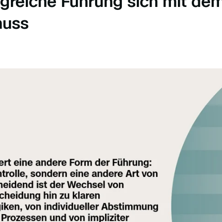
greiche Führung sich mit d
muss