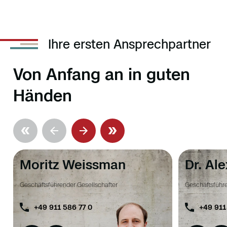
Ihre ersten Ansprechpartner
Von Anfang an in guten
Händen
Moritz Weissman
Dr. Al
Geschäftsführender Gesellschafter
Geschäftsführe
+49 911 586 77 0
+49 911