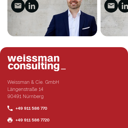
Weissman & Cie. GmbH
Längenstraße 14
90491 Nürnberg
+49 911 586 770
+49 911 586 7720