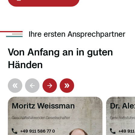
Ihre ersten Ansprechpartner
Von Anfang an in guten
Händen
Moritz Weissman
Dr. Al
Geschäftsführender Gesellschafter
Geschäftsführe
+49 911 586 77 0
+49 911