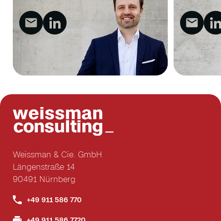
Weissman & Cie. GmbH
Längenstraße 14
90491 Nürnberg
+49 911 586 770
+49 911 586 7720