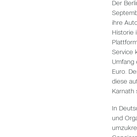
Der Berli
Septembe
ihre Aut
Historie
Plattfor
Service 
Umfang 
Euro. De
diese au
Karnath 
In Deuts
und Orga
umzukrem