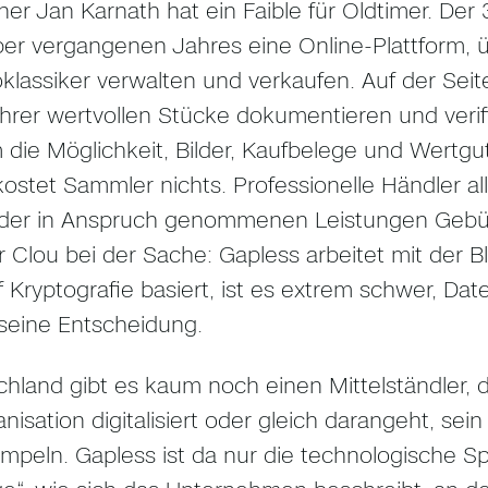
ner Jan Karnath hat ein Faible für Oldtimer. Der 
r vergangenen Jahres eine Online-Plattform, 
oklassiker verwalten und verkaufen. Auf der Sei
 ihrer wertvollen Stücke dokumentieren und verifi
m die Möglichkeit, Bilder, Kaufbelege und Wertgu
kostet Sammler nichts. Professionelle Händler al
der in Anspruch genommenen Leistungen Gebü
r Clou bei der Sache: Gapless arbeitet mit der B
f Kryptografie basiert, ist es extrem schwer, Da
seine Entscheidung.
chland gibt es kaum noch einen Mittelständler, d
nisation digitalisiert oder gleich darangeht, se
peln. Gapless ist da nur die technologische Spit