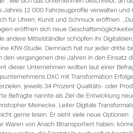
e“, wie sich das Unternehmen beschreibt, an de
 Jahres 12 000 Fahrzeugprofile verwalten und mi
uch für Uhren, Kunst und Schmuck eröffnen. „Du
gien eröffnen sich neue Geschäftsmöglichkeiten“
le andere Mittelständler schöpfen ihr Digitalisie
eine KfW-Studie. Demnach hat nur jeder dritte bis
in den vergangenen drei Jahren in den Einsatz dig
nt dieser Unternehmen wollten laut einer Befra
sunternehmens DXC mit Transformation Erfolge b
rzielen, jeweils 34 Prozent Qualitäts- oder Pro
erte Befragte nannte als Ziel die Entwicklung ne
hristopher Meinecke, Leiter Digitale Transform
nicht gerne lesen. Er sieht viele neue Optionen
ur Waren von Anach Btransportiert haben, könn