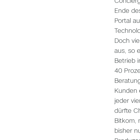
Concierg
Ende des
Portal a
Technolo
Doch vie
aus, so 
Betrieb 
40 Proze
Beratung
Kunden e
jeder vi
dürfte C
Bitkom, 
bisher n