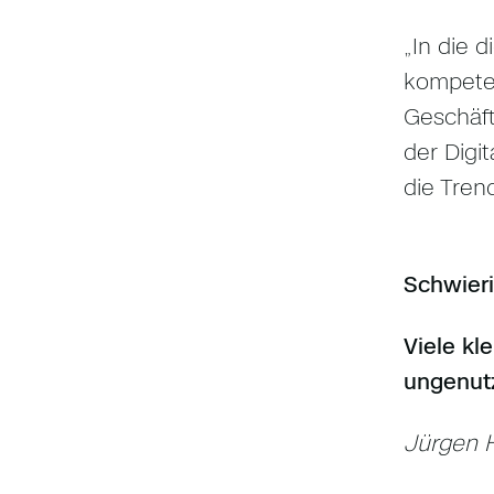
„In die 
kompete
Geschäft
der Digi
die Tren
Schwier
Viele kl
ungenutz
Jürgen 