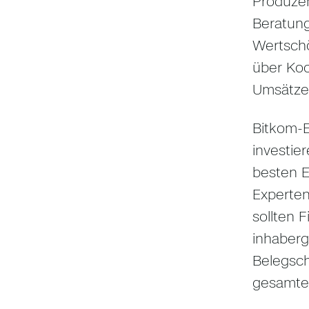
Produzen
Beratung
Wertschö
über Koo
Umsätze 
Bitkom-E
investie
besten E
Experten
sollten 
inhaberg
Belegsch
gesamte