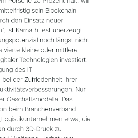
m Porsche 25 Prozent hält, will
ttelfristig sein Blockchain-
rch den Einsatz neuer
, ist Karnath fest überzeugt.
rungspotenzial noch längst nicht
 vierte kleine oder mittlere
italer Technologien investiert.
gung des IT-
ei der Zufriedenheit ihrer
duktivitätsverbesserungen. Nur
uer Geschäftsmodelle. Das
ation beim Branchenverband
: „Logistikunternehmen etwa, die
en durch 3D-Druck zu