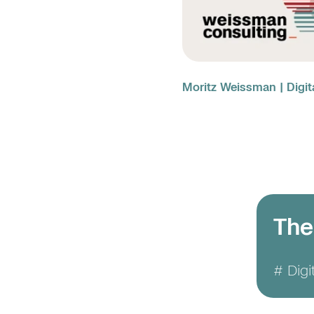
Moritz Weissman | Digit
The
# Digi