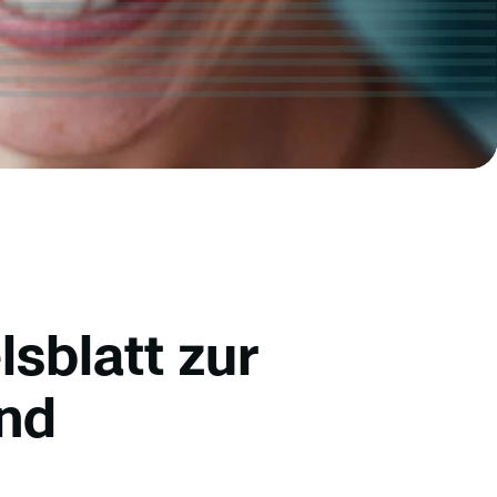
sblatt zur
and