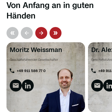
Von Anfang an in guten
Händen
Moritz Weissman
Dr. Al
Geschäftsführender Gesellschafter
Geschäftsführe
+49 911 586 77 0
+49 911